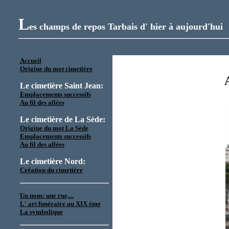
L
es champs de repos Tarbais d' hier à aujourd'hui
Accueil
Origine du mot cimetière
Le cimetière Saint Jean:
Emplacements successifs
Au fil des allées
Le cimetière de La Sède:
Origine du mot La Sède
Emplacements successifs
Au fil des allées
Le cimetière Nord
:
Création du cimetière
Un nom: une rue,...
L' art funéraire au XIX ème
La symbolique