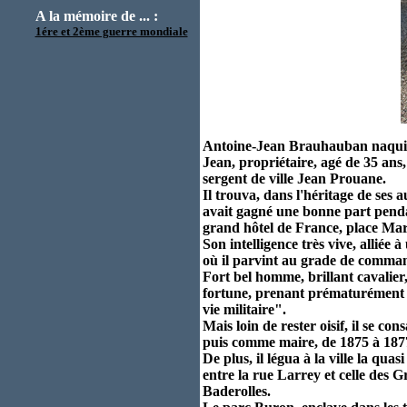
A la mémoire de ... :
1ére et 2ème guerre mondiale
Antoine-Jean Brauhauban naquit à
Jean, propriétaire, agé de 35 ans,
sergent de ville Jean Prouane.
Il trouva, dans l'héritage de ses 
avait gagné une bonne part pendant
grand hôtel de France, place Ma
Son intelligence très vive, alliée 
où il parvint au grade de command
Fort bel homme, brillant cavalier, 
fortune, prenant prématurément sa 
vie militaire".
Mais loin de rester oisif, il se c
puis comme maire, de 1875 à 1877
De plus, il légua à la ville la qua
entre la rue Larrey et celle des G
Baderolles.