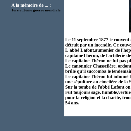
A la mémoire de ... :
1ére et 2ème guerre mondiale
Le 11 septembre 1877 le couvent d
détruit par un incendie. Ce couve
L'abbé Lafont,aumonier de l'hopita
capitaineThéron, de l'artillerie d
Le capitaine Théron ne fut pas pl
Le canonnier Chassefière, ordonna
brûlé qu'il succomba le lendemai
Le capitaine Théron fut inhumé h
une sépulture au cimetière de la 
Sur la tombe de l'abbé Lafont on 
Fut toujours sage, humble,vertueu
pour la religion et la charité, tr
54 ans.