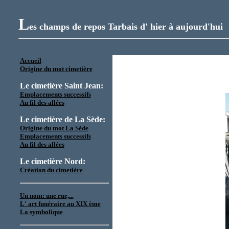
L
es champs de repos Tarbais d' hier à aujourd'hui
Accueil
Origine du mot cimetière
Le cimetière Saint Jean:
Emplacements successifs
Au fil des allées
Le cimetière de La Sède:
Origine du mot La Sède
Emplacements successifs
Au fil des allées
Le cimetière Nord
:
Création du cimetière
Un nom: une rue,...
L' art funéraire au XIX ème
La symbolique